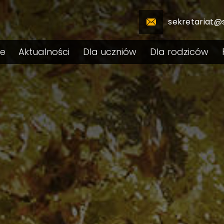
sekretariat@
le
Aktualności
Dla uczniów
Dla rodziców