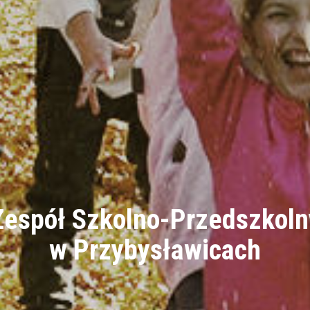
Zespół Szkolno-Przedszkoln
w Przybysławicach