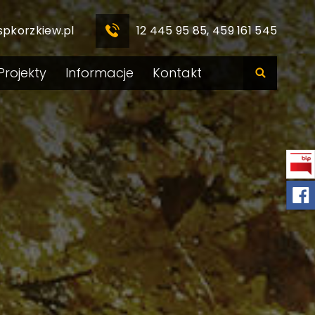
spkorzkiew.pl
12 445 95 85, 459 161 545
Projekty
Informacje
Kontakt