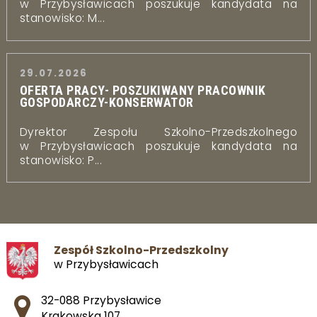
w Przybysławicach poszukuje kandydata na
stanowisko: M...
29.07.2026
OFERTA PRACY- POSZUKIWANY PRACOWNIK
GOSPODARCZY-KONSERWATOR
Dyrektor Zespołu Szkolno-Przedszkolnego
w Przybysławicach poszukuje kandydata na
stanowisko: P...
Zespół Szkolno-Przedszkolny
w Przybysławicach
Adres pocztowy:
32-088 Przybysławice
Krakowska 107