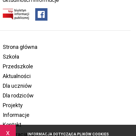
aktualności i informacje
Strona główna
Szkoła
Przedszkole
Aktualności
Dla uczniów
Dla rodziców
Projekty
Informacje
Kontakt
x
Deklaracja dostępności
INFORMACJA DOTYCZĄCA PLIKÓW COOKIES