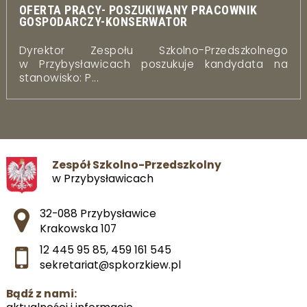
OFERTA PRACY- POSZUKIWANY PRACOWNIK
GOSPODARCZY-KONSERWATOR
Dyrektor Zespołu Szkolno-Przedszkolnego
w Przybysławicach poszukuje kandydata na
stanowisko: P...
Zespół Szkolno-Przedszkolny
w Przybysławicach
Adres pocztowy:
32-088 Przybysławice
Krakowska 107
12 445 95 85
,
459 161 545
sekretariat@spkorzkiew.pl
Bądź z nami: