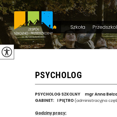
Szkoła
Przedszko
PSYCHOLOG
PSYCHOLOG SZKOLNY mgr Anna Bełz
GABINET: I PIĘTRO
(administracyjna częś
Godziny pracy: