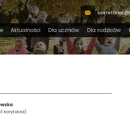
sekretariat@
le
Aktualności
Dla uczniów
Dla rodziców
owska
ć korytarza)