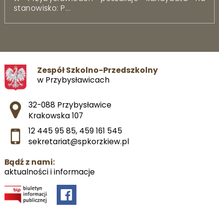
stanowisko: P...
Zespół Szkolno-Przedszkolny
w Przybysławicach
Adres pocztowy:
32-088 Przybysławice
Krakowska 107
12 445 95 85
,
459 161 545
sekretariat@spkorzkiew.pl
Bądź z nami:
aktualności i informacje