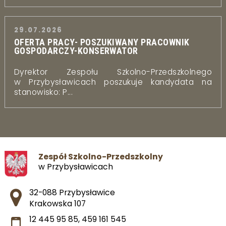
29.07.2026
OFERTA PRACY- POSZUKIWANY PRACOWNIK
GOSPODARCZY-KONSERWATOR
Dyrektor Zespołu Szkolno-Przedszkolnego
w Przybysławicach poszukuje kandydata na
stanowisko: P...
Zespół Szkolno-Przedszkolny
w Przybysławicach
Adres pocztowy:
32-088 Przybysławice
Krakowska 107
12 445 95 85
,
459 161 545