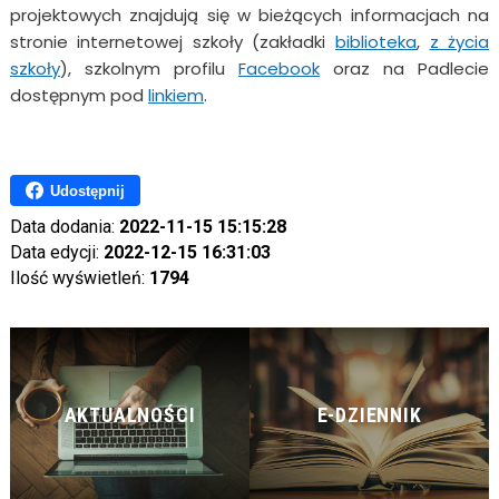
projektowych znajdują się w bieżących informacjach na
stronie internetowej szkoły (zakładki
biblioteka
,
z życia
szkoły
), szkolnym profilu
Facebook
oraz na Padlecie
dostępnym pod
linkiem
.
Udostępnij
Data dodania:
2022-11-15 15:15:28
Data edycji:
2022-12-15 16:31:03
Ilość wyświetleń:
1794
AKTUALNOŚCI
E-DZIENNIK