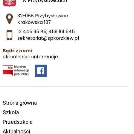
w Przybysławicach
Adres pocztowy:
32-088 Przybysławice
Krakowska 107
12 445 95 85
,
459 161 545
sekretariat@spkorzkiew.pl
Bądź z nami:
aktualności i informacje
Strona główna
Szkoła
Przedszkole
Aktualności