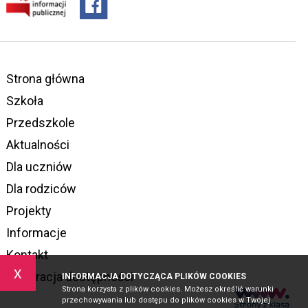
Strona główna
Szkoła
Przedszkole
Aktualności
Dla uczniów
Dla rodziców
Projekty
Informacje
Kontakt
x
Deklaracja dostępności
INFORMACJA DOTYCZĄCA PLIKÓW COOKIES
Strona korzysta z plików cookies. Możesz określić warunki
przechowywania lub dostępu do plików cookies w Twojej