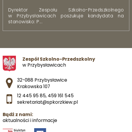
Dyrektor Zespołu Szkolno-Przedszkolnego
w Przybysławicach poszukuje kandydata na
stanowisko: P...
Zespół Szkolno-Przedszkolny
w Przybysławicach
Adres pocztowy:
32-088 Przybysławice
Krakowska 107
12 445 95 85
,
459 161 545
sekretariat@spkorzkiew.pl
Bądź z nami:
aktualności i informacje