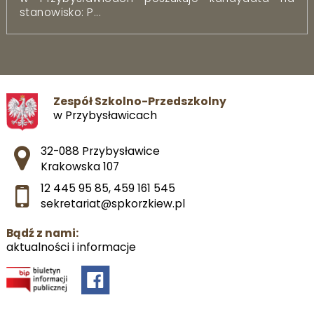
stanowisko: P...
Zespół Szkolno-Przedszkolny
w Przybysławicach
Adres pocztowy:
32-088 Przybysławice
Krakowska 107
12 445 95 85
,
459 161 545
sekretariat@spkorzkiew.pl
Bądź z nami:
aktualności i informacje