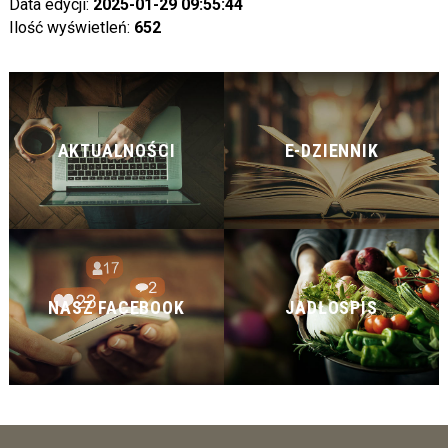
Data edycji:
2025-01-29 09:55:44
Ilość wyświetleń:
652
AKTUALNOŚCI
E-DZIENNIK
NASZ FACEBOOK
JADŁOSPIS