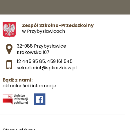
Zespół Szkolno-Przedszkolny
w Przybysławicach
Adres pocztowy:
32-088 Przybysławice
Krakowska 107
12 445 95 85
,
459 161 545
sekretariat@spkorzkiew.pl
Bądź z nami:
aktualności i informacje