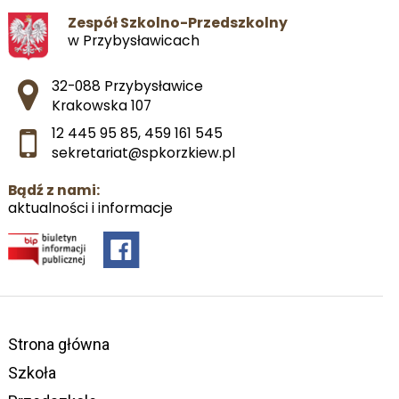
Zespół Szkolno-Przedszkolny
w Przybysławicach
Adres pocztowy:
32-088 Przybysławice
Krakowska 107
12 445 95 85
,
459 161 545
sekretariat@spkorzkiew.pl
Bądź z nami:
aktualności i informacje
Strona główna
Szkoła