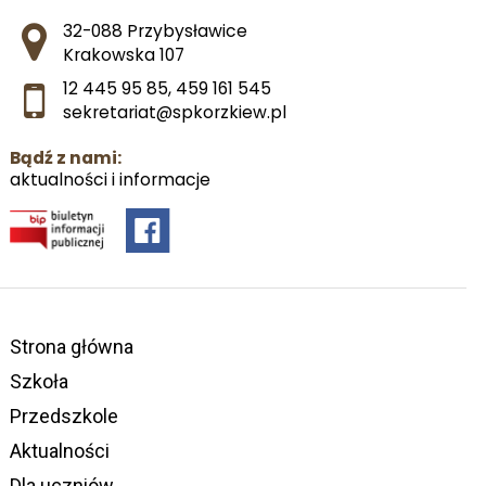
Adres pocztowy:
32-088 Przybysławice
Krakowska 107
12 445 95 85
,
459 161 545
sekretariat@spkorzkiew.pl
Bądź z nami:
aktualności i informacje
Strona główna
Szkoła
Przedszkole
Aktualności
Dla uczniów