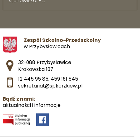
stanowisko: P...
Zespół Szkolno-Przedszkolny
w Przybysławicach
Adres pocztowy:
32-088 Przybysławice
Krakowska 107
12 445 95 85
,
459 161 545
sekretariat@spkorzkiew.pl
Bądź z nami:
aktualności i informacje