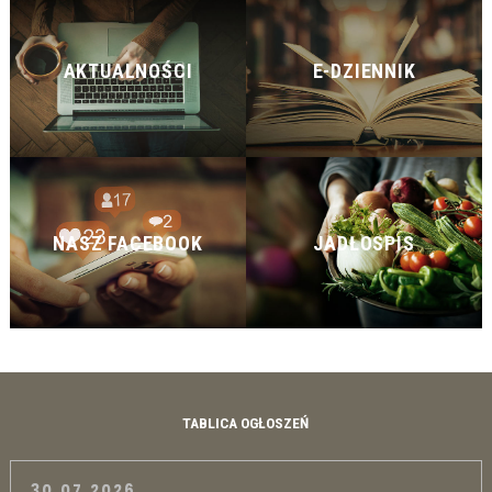
AKTUALNOŚCI
E-DZIENNIK
NASZ FACEBOOK
JADŁOSPIS
TABLICA OGŁOSZEŃ
30.07.2026