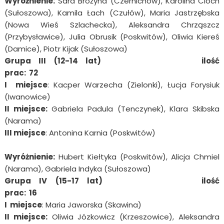
Wyróżnienie:
Sara Brożyna (Czernichów), Karolina Cioch
(Sułoszowa), Kamila Łach (Czułów), Maria Jastrzębska
(Nowa Wieś Szlachecka), Aleksandra Chrząszcz
(Przybysławice), Julia Obrusik (Poskwitów), Oliwia Kiereś
(Damice), Piotr Kijak (Sułoszowa)
Grupa III (12-14 lat) ilość
prac: 72
I miejsce
: Kacper Warzecha (Zielonki), Łucja Forysiuk
(Iwanowice)
II miejsce:
Gabriela Padula (Tenczynek), Klara Skibska
(Narama)
III miejsce
: Antonina Karnia (Poskwitów)
Wyróżnienie:
Hubert Kiełtyka (Poskwitów), Alicja Chmiel
(Narama), Gabriela Indyka (Sułoszowa)
Grupa IV (15-17 lat) ilość
prac: 16
I miejsce
: Maria Jaworska (Skawina)
II miejsce:
Oliwia Józkowicz (Krzeszowice), Aleksandra