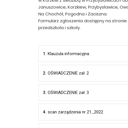
w Korzkwi z siedzibą w Przybysławicach o
Januszowice, Korzkiew, Przybysławice, Owc
Na Chochół, Pogodna i Zaciszna.
Formularz zgłoszenia dostępny na stronie 
przedszkola i szkoły.
1.
Klauzula informacyjna
2.
OŚWIADCZENIE zał. 2
3.
OŚWIADCZENIE zał. 3
4.
scan zarządzenia nr 21_2022