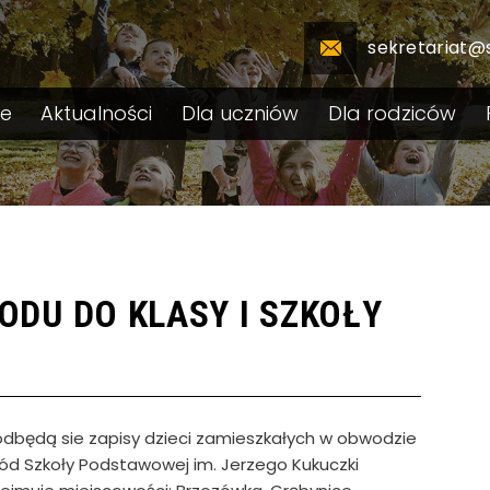
sekretariat@
le
Aktualności
Dla uczniów
Dla rodziców
WODU DO KLASY I SZKOŁY
 odbędą sie zapisy dzieci zamieszkałych w obwodzie
wód Szkoły Podstawowej im. Jerzego Kukuczki