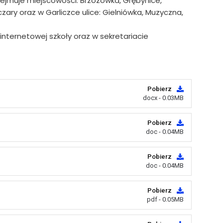
bejmuje miejscowości: Brzozówka, Grębynice,
zary oraz w Garliczce ulice: Gielniówka, Muzyczna,
internetowej szkoły oraz w sekretariacie
Pobierz
docx - 0.03MB
Pobierz
doc - 0.04MB
Pobierz
doc - 0.04MB
Pobierz
pdf - 0.05MB