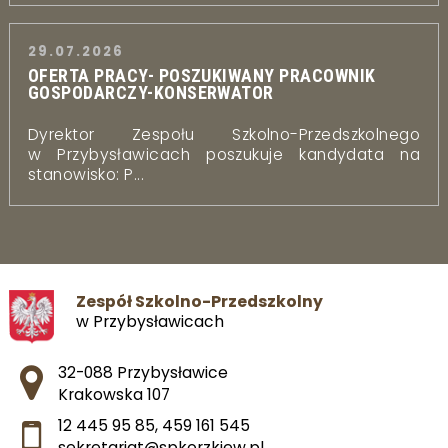
29.07.2026
OFERTA PRACY- POSZUKIWANY PRACOWNIK
GOSPODARCZY-KONSERWATOR
Dyrektor Zespołu Szkolno-Przedszkolnego
w Przybysławicach poszukuje kandydata na
stanowisko: P...
Zespół Szkolno-Przedszkolny
w Przybysławicach
Adres pocztowy:
32-088 Przybysławice
Krakowska 107
12 445 95 85
,
459 161 545
sekretariat@spkorzkiew.pl