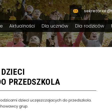
sekretariat@
le
Aktualności
Dla uczniów
Dla rodziców
DZIECI
DO PRZEDSZKOLA
rodzicami dzieci uczęszczajacych do przedszkola.
chowawcy grup.