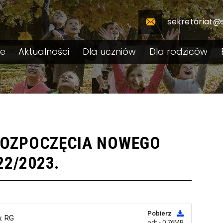
sekretariat@
le
Aktualności
Dla uczniów
Dla rodziców
 ROZPOCZĘCIA NOWEGO
2/2023.
Pobierz
. RG
odt - 0.76MB