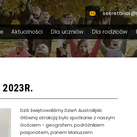
sekretariat@
le
Aktualności
Dla uczniów
Dla rodziców
 2023R.
Dziś świętowaliśmy Dzień Australijski.
Główną atrakcją było spotkanie z naszym
Gościem - geografem, podróżnikiem
pasjonatem, panem Mariuszem