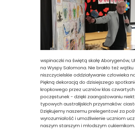
wspinaczki na świętą skałę Aborygenów, U
na Wyspy Salomona. Nie brakło też wątku 
niszczycielskie oddziaływanie człowieka n
Piękną dekoracją do dzisiejszego spotkan
kropkowego przez uczniów klas czwartych na
poczęstunek - dzięki zaangażowaniu niek
typowych australijskich przysmaków: ciast
Dziękujemy naszemu prelegentowi za poś
wyrozumiałość i umożliwienie uczniom ucz
naszym starszym i młodszym cukiernikom