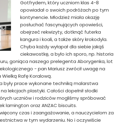
Gotfrydem, który uczniom klas 4-8
opowiadał o swoich podróżach po tym
kontynencie. Młodzież miała okazję
posłuchać fascynujących opowieści,
obejrzeć rekwizyty, dotknąć futerka
kangura i koali, a także skóry krokodyla.
Chyba każdy wyłapał dla siebie jakąś
ciekawostkę, a było ich sporo, np. historia
luru, goniąca naszego prelegenta Aborygenka, lot
ekologicznego - pan Mariusz zwrócił uwagę na
a Wielką Rafę Koralową.
ia były prace wykonane techniką malarstwa
 lekcjach plastyki. Całości dopełnił słodki
tórych uczniów i rodziców mogliśmy spróbować
ek lamington oraz ANZAC biscuits.
więcony czas i zaangażowanie, a nauczycielom za
estnictwa w tym wydarzeniu. No i oczywiście
.