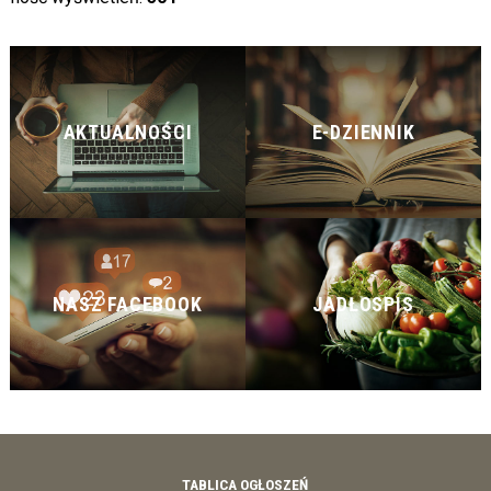
AKTUALNOŚCI
E-DZIENNIK
NASZ FACEBOOK
JADŁOSPIS
TABLICA OGŁOSZEŃ