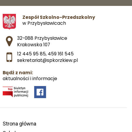
Zespół Szkolno-Przedszkolny
w Przybysławicach
Adres pocztowy:
32-088 Przybysławice
Krakowska 107
12 445 95 85
,
459 161 545
sekretariat@spkorzkiew.pl
Bądź z nami:
aktualności i informacje
Strona główna