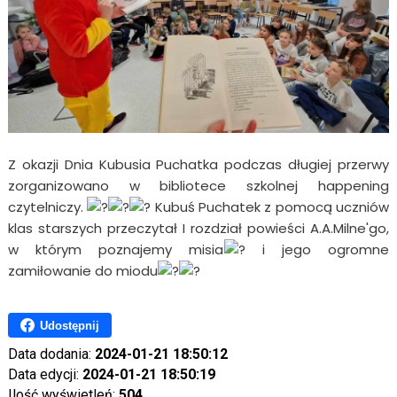
Z okazji Dnia Kubusia Puchatka podczas długiej przerwy
zorganizowano w bibliotece szkolnej happening
czytelniczy.
Kubuś Puchatek z pomocą uczniów
klas starszych przeczytał I rozdział powieści A.A.Milne'go,
w którym poznajemy misia
i jego ogromne
zamiłowanie do miodu
Udostępnij
Data dodania:
2024-01-21 18:50:12
Data edycji:
2024-01-21 18:50:19
Ilość wyświetleń:
504