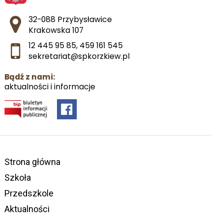
Adres pocztowy:
32-088 Przybysławice
Krakowska 107
12 445 95 85
,
459 161 545
sekretariat@spkorzkiew.pl
Bądź z nami:
aktualności i informacje
Strona główna
Szkoła
Przedszkole
Aktualności