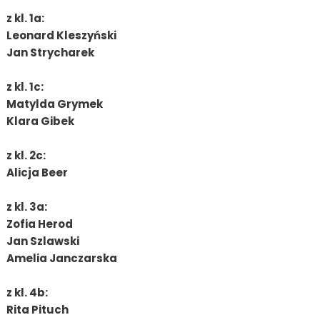
z kl. 1a:
Leonard Kleszyński
Jan Strycharek
z kl. 1c:
Matylda Grymek
Klara Gibek
z kl. 2c:
Alicja Beer
z kl. 3a:
Zofia Herod
Jan Szlawski
Amelia Janczarska
z kl. 4b:
Rita Pituch