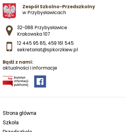
Zespół Szkolno-Przedszkolny
w Przybysławicach
Adres pocztowy:
32-088 Przybysławice
Krakowska 107
12 445 95 85
,
459 161 545
sekretariat@spkorzkiew.pl
Bądź z nami:
aktualności i informacje
Strona główna
Szkoła
Przedszkole