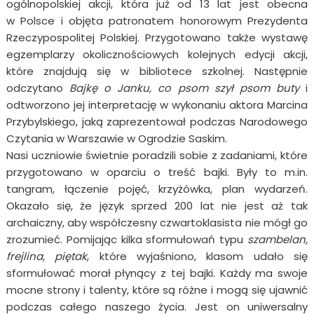
ogólnopolskiej akcji, która już od 13 lat jest obecna
w Polsce i objęta patronatem honorowym Prezydenta
Rzeczypospolitej Polskiej. Przygotowano także wystawę
egzemplarzy okolicznościowych kolejnych edycji akcji,
które znajdują się w bibliotece szkolnej. Następnie
odczytano
Bajkę o Janku, co psom szył psom buty
i
odtworzono jej interpretację w wykonaniu aktora Marcina
Przybylskiego, jaką zaprezentował podczas Narodowego
Czytania w Warszawie w Ogrodzie Saskim.
Nasi uczniowie świetnie poradzili sobie z zadaniami, które
przygotowano w oparciu o treść bajki. Były to m.in.
tangram, łączenie pojęć, krzyżówka, plan wydarzeń.
Okazało się, że język sprzed 200 lat nie jest aż tak
archaiczny, aby współczesny czwartoklasista nie mógł go
zrozumieć. Pomijając kilka sformułowań typu
szambelan,
frejlina, piętak
, które wyjaśniono, klasom udało się
sformułować morał płynący z tej bajki. Każdy ma swoje
mocne strony i talenty, które są różne i mogą się ujawnić
podczas całego naszego życia. Jest on uniwersalny