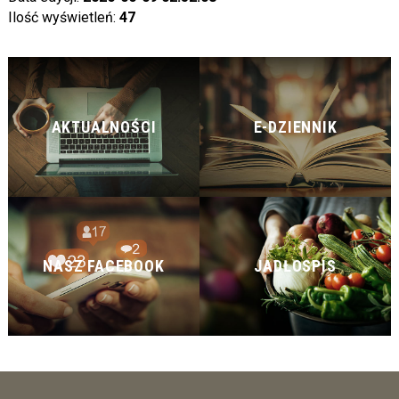
Ilość wyświetleń:
47
AKTUALNOŚCI
E-DZIENNIK
NASZ FACEBOOK
JADŁOSPIS