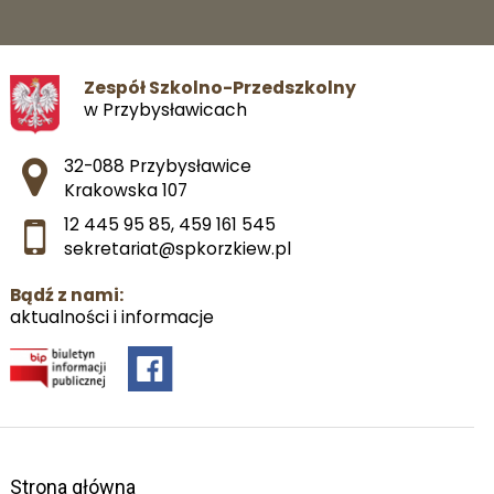
Zespół Szkolno-Przedszkolny
w Przybysławicach
Adres pocztowy:
32-088 Przybysławice
Krakowska 107
12 445 95 85
,
459 161 545
sekretariat@spkorzkiew.pl
Bądź z nami:
aktualności i informacje
Strona główna