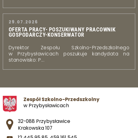
29.07.2026
OFERTA PRACY- POSZUKIWANY PRACOWNIK
GOSPODARCZY-KONSERWATOR
Dyrektor Zespołu Szkolno-Przedszkolnego
w Przybysławicach poszukuje kandydata na
stanowisko: P...
Zespół Szkolno-Przedszkolny
w Przybysławicach
Adres pocztowy:
32-088 Przybysławice
Krakowska 107
12 445 95 85
,
459 161 545