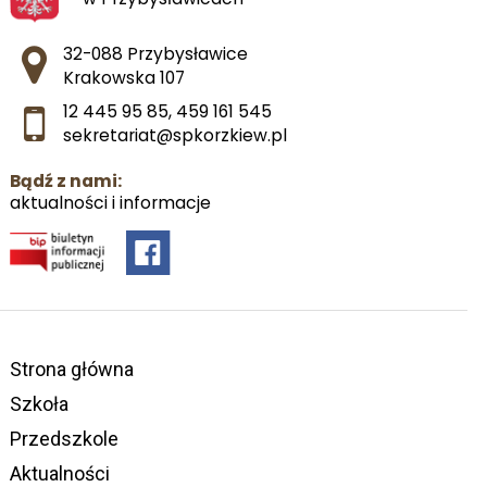
Adres pocztowy:
32-088 Przybysławice
Krakowska 107
12 445 95 85
,
459 161 545
sekretariat@spkorzkiew.pl
Bądź z nami:
aktualności i informacje
Strona główna
Szkoła
Przedszkole
Aktualności