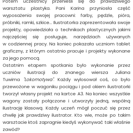
Potem uczestnicy przenieśli się do prawdziwego
warsztatu plastyka. Pani Karina przyniosła część
wyposażenia swojej pracowni: farby, pędzle, pióra,
próbniki, ramki, szkice… Ilustratorka zaprezentowała swoje
projekty, opowiedziała o technikach plastycznych jakimi
najczęściej się posługuje, narzędziach używanych
w codziennej pracy. Na koniec pokazała uczniom tablet
graficzny, z którym ostatnio pracuje i projekty wykonane
za jego pomocą.
Ostatnim etapem spotkania było wykonanie przez
uczniów ilustracji do znanego wiersza Juliana
Tuwima
"Lokomotywa"
. Każdy wylosował coś, co było
przewożone w wagoniku pociągu i pod okiem ilustratorki
tworzył własny projekt na kartce A3. Na koniec wszystkie
wagony zostały połączone i utworzyły jedną, wspólną
ilustrację klasową. Każdy uczeń mógł poczuć się przez
chwilę jak prawdziwy ilustrator. Kto wie, może po takim
warsztacie ktoś zapragnie kiedyś wykonywać taki właśnie
zawód?