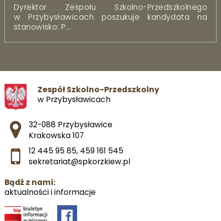
Dyrektor Zespołu Szkolno-Przedszkolnego
w Przybysławicach poszukuje kandydata na
stanowisko: P...
Zespół Szkolno-Przedszkolny
w Przybysławicach
Adres pocztowy:
32-088 Przybysławice
Krakowska 107
12 445 95 85
,
459 161 545
sekretariat@spkorzkiew.pl
Bądź z nami:
aktualności i informacje