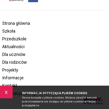
Strona główna
Szkoła
Przedszkole
Aktualności
Dla uczniów
Dla rodziców
Projekty
Informacje
Kontakt
x
Deklaracja dostępności
INFORMACJA DOTYCZĄCA PLIKÓW COOKIES
Strona korzysta z plików cookies. Możesz określić warunki
przechowywania lub dostępu do plików cookies w Twojej
przeglądarce.