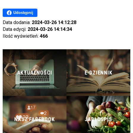
Udostępnij
Data dodania:
2024-03-26 14:12:28
Data edycji:
2024-03-26 14:14:34
Ilość wyświetleń:
466
AKTUALNOŚCI
E-DZIENNIK
NASZ FACEBOOK
JADŁOSPIS