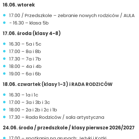
16.06. wtorek
17.00 / Przedszkole – zebranie nowych rodziców / AULA
- 16.30 – klasa 5b
17.06. środa (klasy 4-8)
16.30 – 5a i 5c
17.00 – 8a i 8b
17.30 – 7a i 7b
18.00 – 4a i 4b
19.00 – 6a i 6b
18.06. c
zwartek (klasy 1-3) i RADA RODZICÓW
16.30 – 1a i 1c
17.00 – 3a i 3b i 3c
18.00 – 2a i 2b i 2c i 1b
17.30 – Rada Rodziców / sala artystyczna
24.06. środa / przedszkole / klasy pierwsze 2026/2027
17.00 – spotkania na grupach: Jeżyki i Kotki