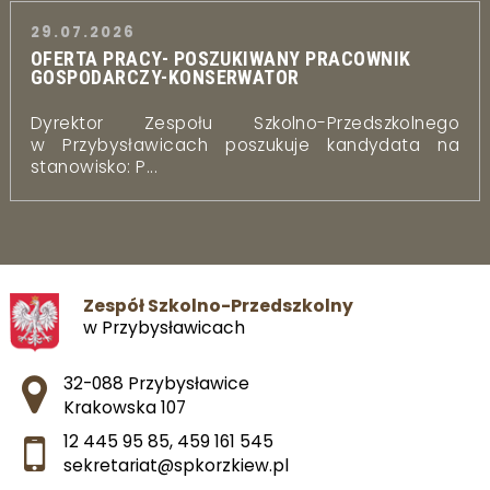
29.07.2026
OFERTA PRACY- POSZUKIWANY PRACOWNIK
GOSPODARCZY-KONSERWATOR
Dyrektor Zespołu Szkolno-Przedszkolnego
w Przybysławicach poszukuje kandydata na
stanowisko: P...
Zespół Szkolno-Przedszkolny
w Przybysławicach
Adres pocztowy:
32-088 Przybysławice
Krakowska 107
12 445 95 85
,
459 161 545
sekretariat@spkorzkiew.pl