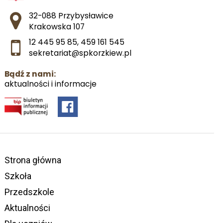
Adres pocztowy:
32-088 Przybysławice
Krakowska 107
12 445 95 85
,
459 161 545
sekretariat@spkorzkiew.pl
Bądź z nami:
aktualności i informacje
Strona główna
Szkoła
Przedszkole
Aktualności