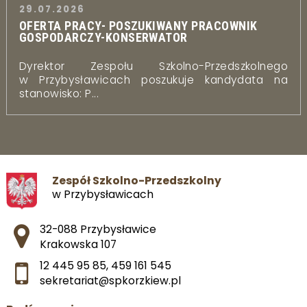
29.07.2026
OFERTA PRACY- POSZUKIWANY PRACOWNIK
GOSPODARCZY-KONSERWATOR
Dyrektor Zespołu Szkolno-Przedszkolnego
w Przybysławicach poszukuje kandydata na
stanowisko: P...
Zespół Szkolno-Przedszkolny
w Przybysławicach
Adres pocztowy:
32-088 Przybysławice
Krakowska 107
12 445 95 85
,
459 161 545
sekretariat@spkorzkiew.pl