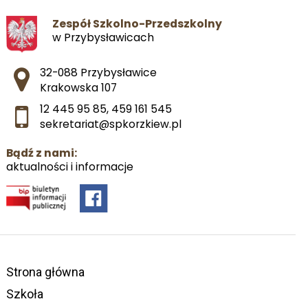
Zespół Szkolno-Przedszkolny
w Przybysławicach
Adres pocztowy:
32-088 Przybysławice
Krakowska 107
12 445 95 85
,
459 161 545
sekretariat@spkorzkiew.pl
Bądź z nami:
aktualności i informacje
Strona główna
Szkoła