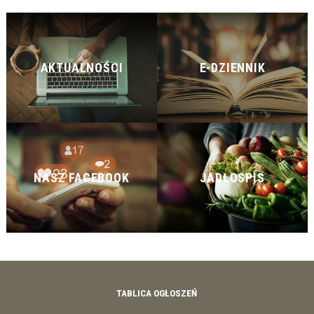
AKTUALNOŚCI
E-DZIENNIK
NASZ FACEBOOK
JADŁOSPIS
TABLICA OGŁOSZEŃ