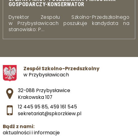
GOSPODARCZY-KONSERWATOR
Dyrektor Zespołu Szkolno-Przedszkolnego
w Przybysławicach poszukuje kandydata na
stanowisko: P...
Zespół Szkolno-Przedszkolny
w Przybysławicach
Adres pocztowy:
32-088 Przybysławice
Krakowska 107
12 445 95 85
,
459 161 545
sekretariat@spkorzkiew.pl
Bądź z nami:
aktualności i informacje