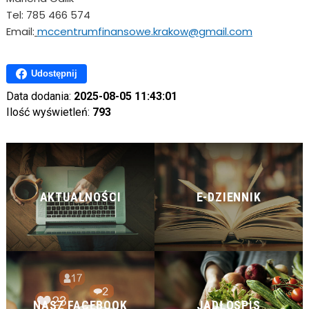
Tel: 785 466 574
Email:
mccentrumfinansowe.
krakow@gmail.com
Udostępnij
Data dodania:
2025-08-05 11:43:01
Ilość wyświetleń:
793
AKTUALNOŚCI
E-DZIENNIK
NASZ FACEBOOK
JADŁOSPIS