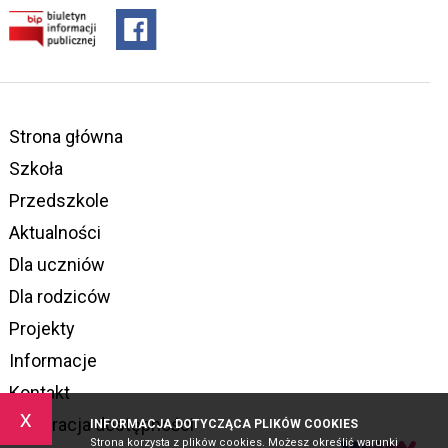
Strona główna
Szkoła
Przedszkole
Aktualności
Dla uczniów
Dla rodziców
Projekty
Informacje
Kontakt
x
Deklaracja dostępności
INFORMACJA DOTYCZĄCA PLIKÓW COOKIES
Strona korzysta z plików cookies. Możesz określić warunki