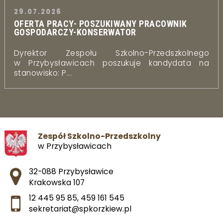
29.07.2026
OFERTA PRACY- POSZUKIWANY PRACOWNIK
GOSPODARCZY-KONSERWATOR
Dyrektor Zespołu Szkolno-Przedszkolnego
w Przybysławicach poszukuje kandydata na
stanowisko: P...
Zespół Szkolno-Przedszkolny
w Przybysławicach
Adres pocztowy:
32-088 Przybysławice
Krakowska 107
12 445 95 85
,
459 161 545
sekretariat@spkorzkiew.pl