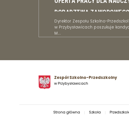
OFERTA PRACY DLA NAUCZ
DORADZTWA ZAWODOWEG
Dyrektor Zespołu Szkolno-Przedszko
w Przybysławicach poszukuje kandyd
M...
Zespół Szkolno-Przedszkolny
w Przybysławicach
Strona główna
Szkoła
Przedszkol