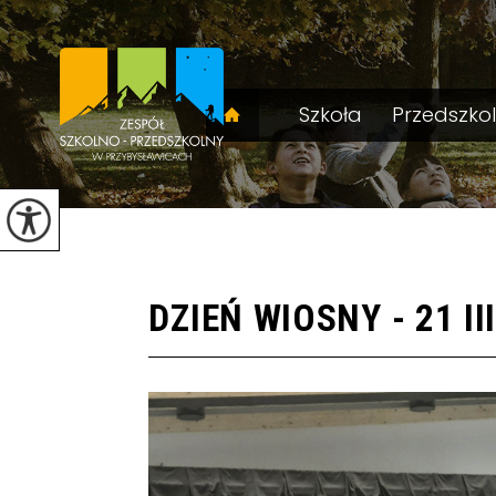
Szkoła
Przedszko
DZIEŃ WIOSNY - 21 II