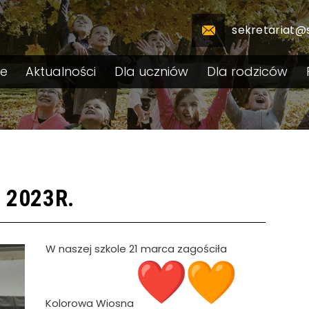
sekretariat@
le
Aktualności
Dla uczniów
Dla rodziców
I 2023R.
W naszej szkole 21 marca zagościła
Kolorowa Wiosna