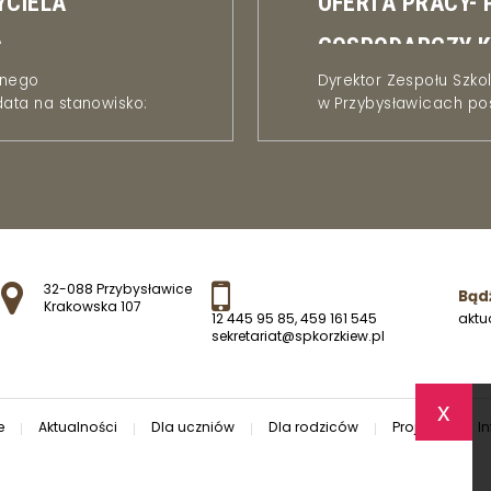
YCIELA
OFERTA PRACY-
O
GOSPODARCZY-
lnego
Dyrektor Zespołu Szk
ata na stanowisko:
w Przybysławicach pos
Adres pocztowy:
32-088 Przybysławice
Bądź
Krakowska 107
aktu
12 445 95 85
,
459 161 545
sekretariat@spkorzkiew.pl
x
e
Aktualności
Dla uczniów
Dla rodziców
Projekty
I