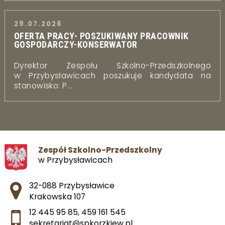
29.07.2026
OFERTA PRACY- POSZUKIWANY PRACOWNIK
GOSPODARCZY-KONSERWATOR
Dyrektor Zespołu Szkolno-Przedszkolnego
w Przybysławicach poszukuje kandydata na
stanowisko: P...
Zespół Szkolno-Przedszkolny
w Przybysławicach
Adres pocztowy:
32-088 Przybysławice
Krakowska 107
12 445 95 85
,
459 161 545
sekretariat@spkorzkiew.pl